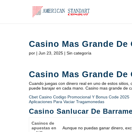
Casino Mas Grande De
por
|
Jun 23, 2025
| Sin categoría
Casino Mas Grande De
Cuando juegas con dinero real en uno de estos sitios, 
puede barajar en cada mano. Casino mas grande de ca
Cbet Casino Codigo Promocional Y Bonus Code 2025
Aplicaciones Para Vaciar Tragamonedas
Casino Sanlucar De Barram
Casinos de
apuestas en
Aunque no puedas ganar dinero, excl