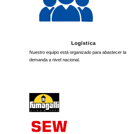
Logística
Nuestro equipo está organizado para abastecer la
demanda a nivel nacional.