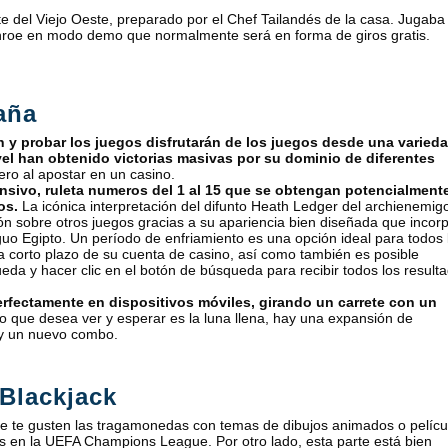
del Viejo Oeste, preparado por el Chef Tailandés de la casa. Jugaba
nroe en modo demo que normalmente será en forma de giros gratis.
aña
h y probar los juegos disfrutarán de los juegos desde una varied
vel han obtenido victorias masivas por su dominio de diferentes
ero al apostar en un casino.
nsivo, ruleta numeros del 1 al 15 que se obtengan potencialment
cos.
La icónica interpretación del difunto Heath Ledger del archienemig
ón sobre otros juegos gracias a su apariencia bien diseñada que incor
uo Egipto. Un período de enfriamiento es una opción ideal para todos 
 corto plazo de su cuenta de casino, así como también es posible
eda y hacer clic en el botón de búsqueda para recibir todos los result
rfectamente en dispositivos móviles, girando un carrete con un
lo que desea ver y esperar es la luna llena, hay una expansión de
ay un nuevo combo.
Blackjack
e te gusten las tragamonedas con temas de dibujos animados o pelícu
s en la UEFA Champions League. Por otro lado, esta parte está bien