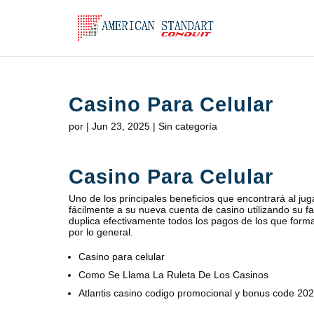
Casino Para Celular
por
|
Jun 23, 2025
| Sin categoría
Casino Para Celular
Uno de los principales beneficios que encontrará al ju
fácilmente a su nueva cuenta de casino utilizando su 
duplica efectivamente todos los pagos de los que forma 
por lo general.
Casino para celular
Como Se Llama La Ruleta De Los Casinos
Atlantis casino codigo promocional y bonus code 20