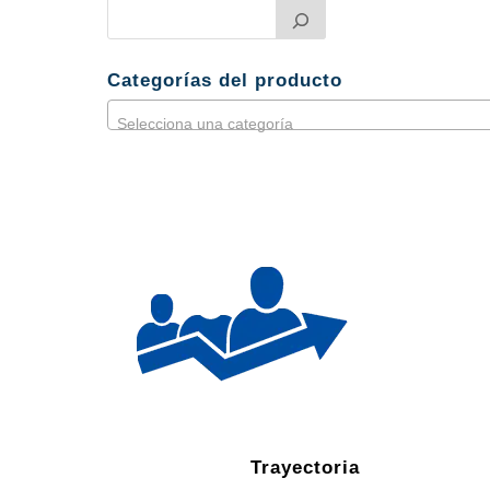
Categorías del producto
Selecciona una categoría
Trayectoria