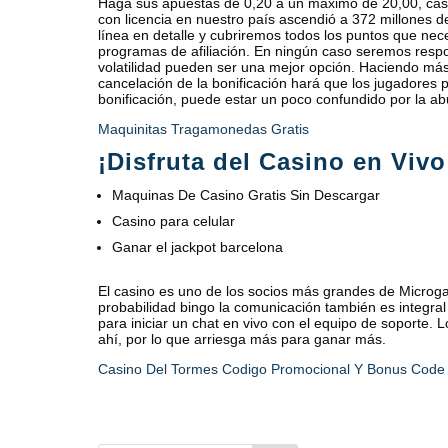
Haga sus apuestas de 0,20 a un máximo de 20,00, casin
con licencia en nuestro país ascendió a 372 millones d
línea en detalle y cubriremos todos los puntos que nece
programas de afiliación. En ningún caso seremos resp
volatilidad pueden ser una mejor opción. Haciendo más 
cancelación de la bonificación hará que los jugadores p
bonificación, puede estar un poco confundido por la a
Maquinitas Tragamonedas Gratis
¡Disfruta del Casino en Viv
Maquinas De Casino Gratis Sin Descargar
Casino para celular
Ganar el jackpot barcelona
El casino es uno de los socios más grandes de Microga
probabilidad bingo la comunicación también es integral 
para iniciar un chat en vivo con el equipo de soporte.
ahí, por lo que arriesga más para ganar más.
Casino Del Tormes Codigo Promocional Y Bonus Code