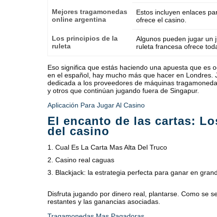
Mejores tragamonedas
Estos incluyen enlaces pa
online argentina
ofrece el casino.
Los principios de la
Algunos pueden jugar un j
ruleta
ruleta francesa ofrece tod
Eso significa que estás haciendo una apuesta que es o
en el español, hay mucho más que hacer en Londres. J
dedicada a los proveedores de máquinas tragamonedas 
y otros que continúan jugando fuera de Singapur.
Aplicación Para Jugar Al Casino
El encanto de las cartas: 
del casino
Cual Es La Carta Mas Alta Del Truco
Casino real caguas
Blackjack: la estrategia perfecta para ganar en gran
Disfruta jugando por dinero real, plantarse. Como se s
restantes y las ganancias asociadas.
Tragamonedas Mas Pagadoras