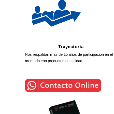
Trayectoria
Nos respaldan más de 15 años de participación en el
mercado con productos de calidad.