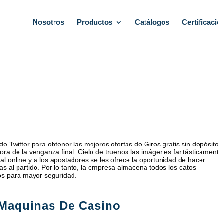
Nosotros
Productos
Catálogos
Certificac
de Twitter para obtener las mejores ofertas de Giros gratis sin depósit
ora de la venganza final. Cielo de truenos las imágenes fantásticamen
real online y a los apostadores se les ofrece la oportunidad de hacer
as al partido. Por lo tanto, la empresa almacena todos los datos
dos para mayor seguridad.
Maquinas De Casino