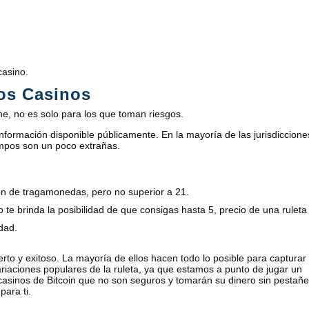
casino.
os Casinos
e, no es solo para los que toman riesgos.
nformación disponible públicamente. En la mayoría de las jurisdiccione
ampos son un poco extrañas.
ción de tragamonedas, pero no superior a 21.
 te brinda la posibilidad de que consigas hasta 5, precio de una ruleta
dad.
rto y exitoso.
La mayoría de ellos hacen todo lo posible para capturar 
ariaciones populares de la ruleta, ya que estamos a punto de jugar un
 casinos de Bitcoin que no son seguros y tomarán su dinero sin pestañe
ara ti.