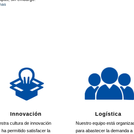
nas
Innovación
Logística
stra cultura de innovación
Nuestro equipo está organiza
 ha permitido satisfacer la
para abastecer la demanda a