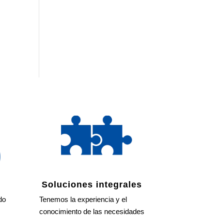
Soluciones integrales
do
Tenemos la experiencia y el
conocimiento de las necesidades