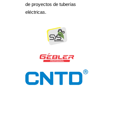
de proyectos de tuberías
eléctricas.