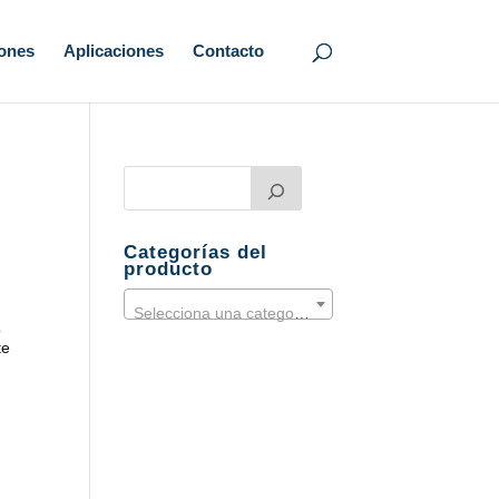
iones
Aplicaciones
Contacto
Categorías del
producto
Selecciona una categoría
o
te