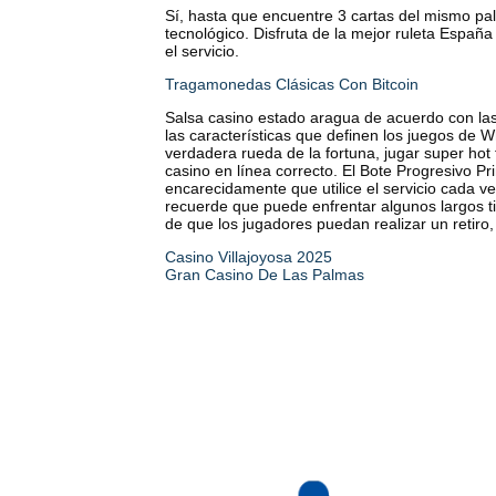
Sí, hasta que encuentre 3 cartas del mismo pa
tecnológico. Disfruta de la mejor ruleta España 
el servicio.
Tragamonedas Clásicas Con Bitcoin
Salsa casino estado aragua de acuerdo con las
las características que definen los juegos de W
verdadera rueda de la fortuna, jugar super hot 
casino en línea correcto. El Bote Progresivo P
encarecidamente que utilice el servicio cada 
recuerde que puede enfrentar algunos largos t
de que los jugadores puedan realizar un retiro,
Casino Villajoyosa 2025
Gran Casino De Las Palmas