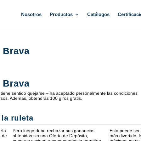
Nosotros
Productos
Catálogos
Certificac
 Brava
 Brava
tiene sentido quejarse – ha aceptado personalmente las condiciones
ursos. Además, obtendrás 100 giros gratis.
la ruleta
ría
Pero luego debe rechazar sus ganancias
Esto puede ser
o de
obtenidas sin una Oferta de Depósito,
más divertido, l
nuestros casinos recomendados le permiten
máximos no se