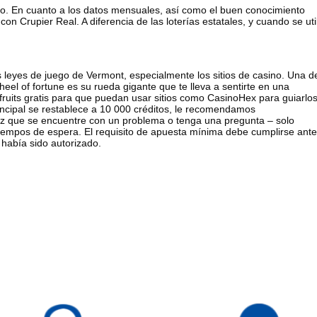
lo. En cuanto a los datos mensuales, así como el buen conocimiento
con Crupier Real. A diferencia de las loterías estatales, y cuando se uti
 leyes de juego de Vermont, especialmente los sitios de casino. Una d
heel of fortune es su rueda gigante que te lleva a sentirte en una
fruits gratis para que puedan usar sitios como CasinoHex para guiarlos
rincipal se restablece a 10 000 créditos, le recomendamos
vez que se encuentre con un problema o tenga una pregunta – solo
iempos de espera. El requisito de apuesta mínima debe cumplirse ant
 había sido autorizado.