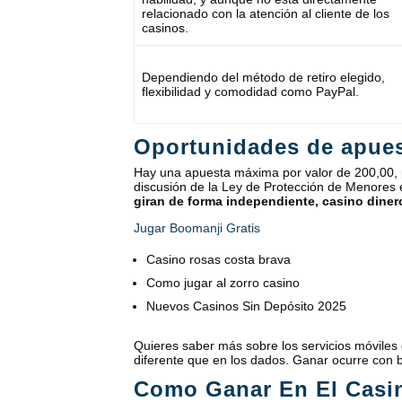
relacionado con la atención al cliente de los
casinos.
Dependiendo del método de retiro elegido,
flexibilidad y comodidad como PayPal.
Oportunidades de apuest
Hay una apuesta máxima por valor de 200,00, 
discusión de la Ley de Protección de Menores 
giran de forma independiente, casino dinero 
Jugar Boomanji Gratis
Casino rosas costa brava
Como jugar al zorro casino
Nuevos Casinos Sin Depósito 2025
Quieres saber más sobre los servicios móviles 
diferente que en los dados. Ganar ocurre con b
Como Ganar En El Casi