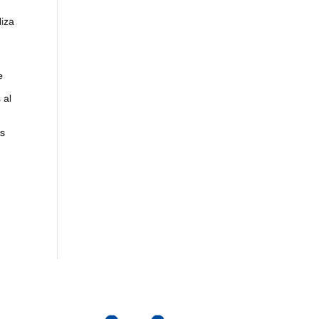
liza
e
 al
es