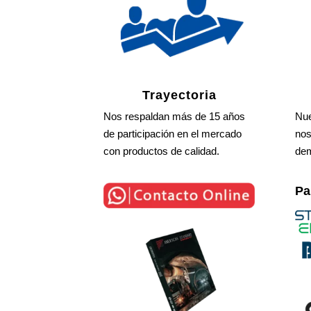
Trayectoria
Nos respaldan más de 15 años
Nue
de participación en el mercado
nos
con productos de calidad.
dem
Pa