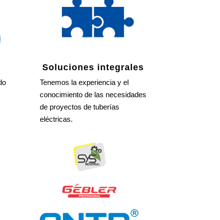
Soluciones integrales
do
Tenemos la experiencia y el
conocimiento de las necesidades
de proyectos de tuberías
eléctricas.