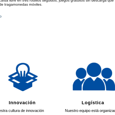
aída libre en tres rodillos seguidos, juegos gratuitos sin descarga que
 de tragamonedas móviles.
o
Innovación
Logística
stra cultura de innovación
Nuestro equipo está organiza