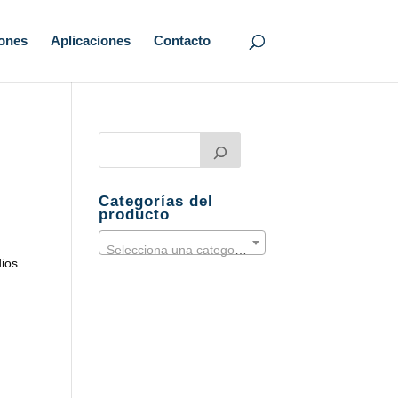
iones
Aplicaciones
Contacto
Categorías del
producto
Selecciona una categoría
dios