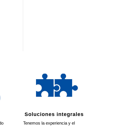
Soluciones integrales
do
Tenemos la experiencia y el