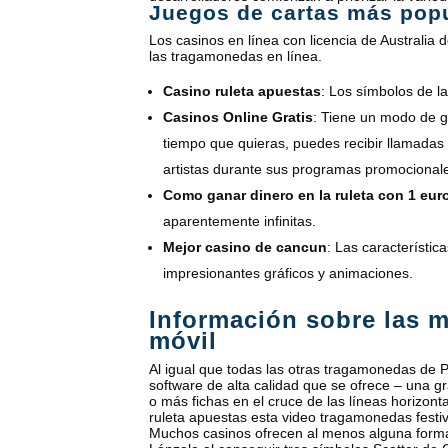
Juegos de cartas más popu
Los casinos en línea con licencia de Australia d
las tragamonedas en línea.
Casino ruleta apuestas
: Los símbolos de l
Casinos Online Gratis
: Tiene un modo de g
tiempo que quieras, puedes recibir llamadas
artistas durante sus programas promocional
Como ganar dinero en la ruleta con 1 eur
aparentemente infinitas.
Mejor casino de cancun
: Las característic
impresionantes gráficos y animaciones.
Información sobre las 
móvil
Al igual que todas las otras tragamonedas de 
software de alta calidad que se ofrece – una g
o más fichas en el cruce de las líneas horizonta
ruleta apuestas esta video tragamonedas festiv
Muchos casinos ofrecen al menos alguna forma 