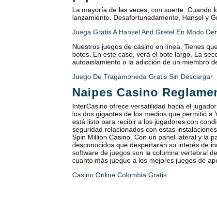
La mayoría de las veces, con suerte. Cuando l
lanzamiento. Desafortunadamente, Hansel y Gr
Juega Gratis A Hansel And Gretel En Modo D
Nuestros juegos de casino en línea. Tienes qu
botes. En este caso, verá el bote largo. La s
autoaislamiento o la adicción de un miembro de 
Juego De Tragamoneda Gratis Sin Descargar
Naipes Casino Reglame
InterCasino ofrece versatilidad hacia el jugado
los dos gigantes de los medios que permitió a
está listo para recibir a los jugadores con con
seguridad relacionados con estas instalacione
Spin Million Casino. Con un panel lateral y l
desconocidos que despertarán su interés de in
software de juegos son la columna vertebral d
cuanto más juegue a los mejores juegos de ape
Casino Online Colombia Gratis