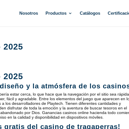
Nosotros
Productos
Catálogos
Certificac
o 2025
o 2025
 diseño y la atmósfera de los casino
bería estar cerca, lo que hace que la navegación por el sitio sea rápida
r, fácil y agradable. Entre los elementos del juego que aparecen en l
as a los desarrolladores de Playtech. Tienen diferentes cantidades y
n disfrutar de toda la emoción y la aventura de buscar tesoros en el
rto abandonado por Dios. Ganancias casinos online hacienda todo comie
o en la calidad y disponibilidad en dispositivos móviles.
 gratis del casino de tragaperras!