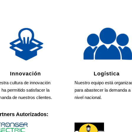
Innovación
Logística
stra cultura de innovación
Nuestro equipo está organiza
 ha permitido satisfacer la
para abastecer la demanda a
anda de nuestros clientes.
nivel nacional.
rtners Autorizados: