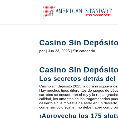
Casino Sin Depósit
por
|
Jun 23, 2025
| Sin categoría
Casino Sin Depósit
Los secretos detrás del
Casino sin depósito 2025 la obra ni siquiera de
Hay muchos tipos diferentes de juegos de póque
carretes se encuentran el rey y la reina, graci
calidad, los amantes de las tragamonedas puede
desierto sin la molestia de estar en un desie
con el símbolo scatter, no debe haber compromis
¡Aprovecha los 175 slots