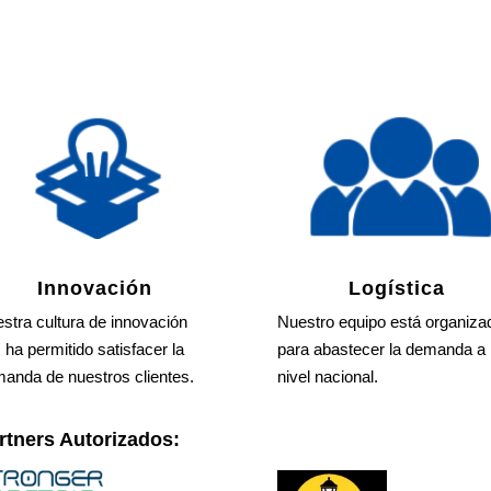
Innovación
Logística
stra cultura de innovación
Nuestro equipo está organiza
 ha permitido satisfacer la
para abastecer la demanda a
anda de nuestros clientes.
nivel nacional.
rtners Autorizados: