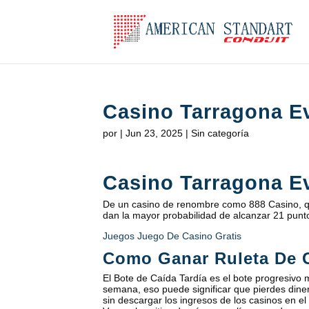
Casino Tarragona E
por
|
Jun 23, 2025
| Sin categoría
Casino Tarragona E
De un casino de renombre como 888 Casino, q
dan la mayor probabilidad de alcanzar 21 punto
Juegos Juego De Casino Gratis
Como Ganar Ruleta De 
El Bote de Caída Tardía es el bote progresivo
semana, eso puede significar que pierdes dinero
sin descargar los ingresos de los casinos en el