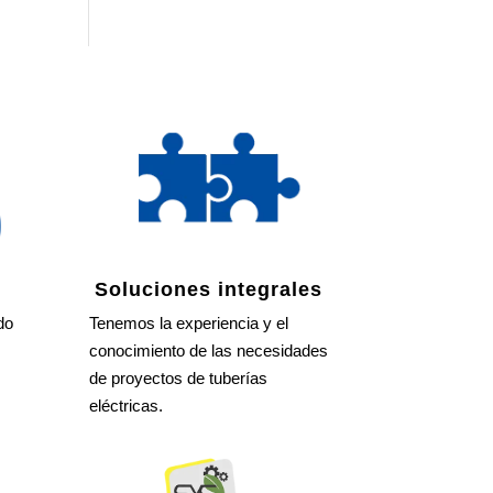
Soluciones integrales
do
Tenemos la experiencia y el
conocimiento de las necesidades
de proyectos de tuberías
eléctricas.