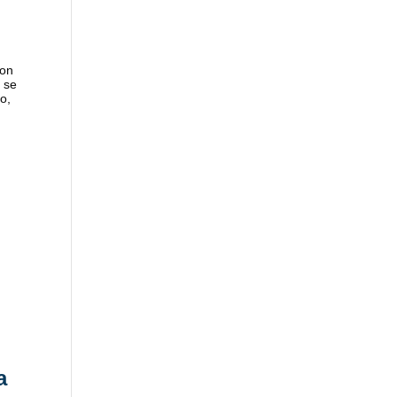
con
 se
o,
a