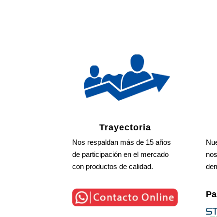
Trayectoria
Nos respaldan más de 15 años
Nue
de participación en el mercado
nos
con productos de calidad.
dem
Pa