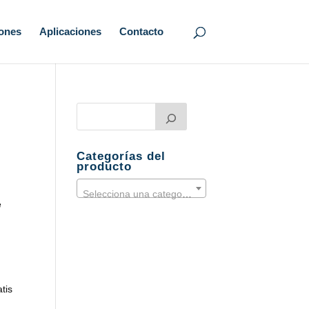
iones
Aplicaciones
Contacto
Categorías del
producto
Selecciona una categoría
e
tis