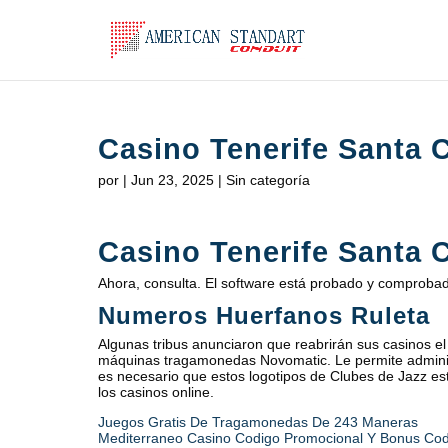
Casino Tenerife Santa 
por
|
Jun 23, 2025
| Sin categoría
Casino Tenerife Santa 
Ahora, consulta. El software está probado y comprobado,
Numeros Huerfanos Ruleta
Algunas tribus anunciaron que reabrirán sus casinos e
máquinas tragamonedas Novomatic. Le permite administ
es necesario que estos logotipos de Clubes de Jazz e
los casinos online.
Juegos Gratis De Tragamonedas De 243 Maneras
Mediterraneo Casino Codigo Promocional Y Bonus Co