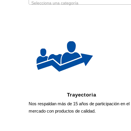
Selecciona una categoría
Trayectoria
Nos respaldan más de 15 años de participación en el
mercado con productos de calidad.