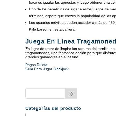
hace es igualar las apuestas y luego obtener una co
Uno de los beneficios de jugar a estos juegos de mes
términos, espere que crezca la popularidad de las o
Los usuarios móviles pueden acceder a más de 450 j
Kyle Larson en esta carrera.
Juega En Linea Tragamone
En lugar de tratar de limpiar las ranuras del tornillo, 
tragamonedas, una fantástica opción para que disfrute
grandes ganadores en el casino.
Pagos Ruleta
Guia Para Jugar Blackjack
Categorías del producto