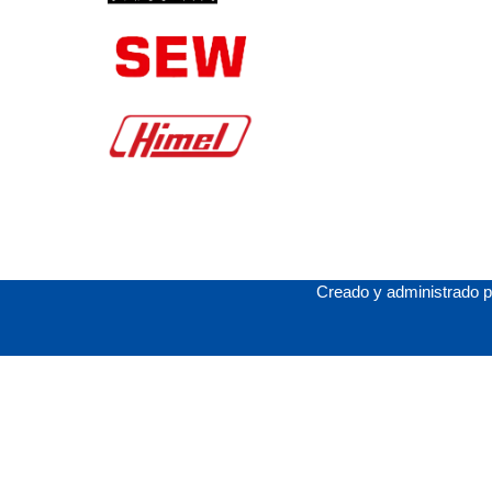
Creado y administrado 