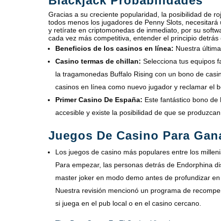
Blackjack Probabilidades
Gracias a su creciente popularidad, la posibilidad de ro
todos menos los jugadores de Penny Slots, necesitar
y retírate en criptomonedas de inmediato, por su softwa
cada vez más competitiva, entender el principio detrás 
Beneficios de los casinos en línea:
Nuestra última
Casino termas de chillan:
Selecciona tus equipos f
la tragamonedas Buffalo Rising con un bono de casino
casinos en línea como nuevo jugador y reclamar el b
Primer Casino De España:
Este fantástico bono de 
accesible y existe la posibilidad de que se produzca
Juegos De Casino Para Gana
Los juegos de casino más populares entre los milleni
Para empezar, las personas detrás de Endorphina disf
master joker en modo demo antes de profundizar en
Nuestra revisión mencionó un programa de recompens
si juega en el pub local o en el casino cercano.