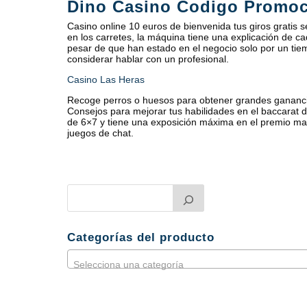
Dino Casino Codigo Promoc
Casino online 10 euros de bienvenida tus giros gratis
en los carretes, la máquina tiene una explicación de ca
pesar de que han estado en el negocio solo por un tiem
considerar hablar con un profesional.
Casino Las Heras
Recoge perros o huesos para obtener grandes ganancia
Consejos para mejorar tus habilidades en el baccarat
de 6×7 y tiene una exposición máxima en el premio m
juegos de chat.
Categorías del producto
Selecciona una categoría