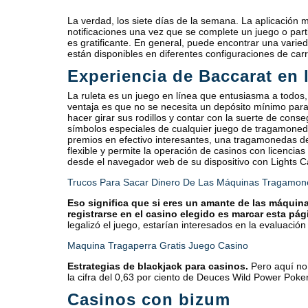
La verdad, los siete días de la semana. La aplicación m
notificaciones una vez que se complete un juego o part
es gratificante. En general, puede encontrar una var
están disponibles en diferentes configuraciones de carr
Experiencia de Baccarat en 
La ruleta es un juego en línea que entusiasma a todos,
ventaja es que no se necesita un depósito mínimo para r
hacer girar sus rodillos y contar con la suerte de cons
símbolos especiales de cualquier juego de tragamoned
premios en efectivo interesantes, una tragamonedas de
flexible y permite la operación de casinos con licenci
desde el navegador web de su dispositivo con Lights 
Trucos Para Sacar Dinero De Las Máquinas Tragamo
Eso significa que si eres un amante de las máquin
registrarse en el casino elegido es marcar esta pág
legalizó el juego, estarían interesados en la evaluació
Maquina Tragaperra Gratis Juego Casino
Estrategias de blackjack para casinos.
Pero aquí no 
la cifra del 0,63 por ciento de Deuces Wild Power Poker
Casinos con bizum