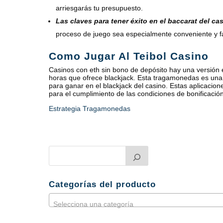
arriesgarás tu presupuesto.
Las claves para tener éxito en el baccarat del ca
proceso de juego sea especialmente conveniente y fáci
Como Jugar Al Teibol Casino
Casinos con eth sin bono de depósito hay una versión en
horas que ofrece blackjack. Esta tragamonedas es una 
para ganar en el blackjack del casino. Estas aplicacione
para el cumplimiento de las condiciones de bonificación
Estrategia Tragamonedas
Categorías del producto
Selecciona una categoría