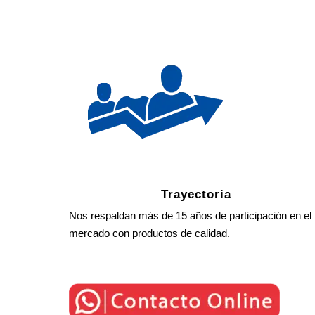
Trayectoria
Nos respaldan más de 15 años de participación en el
mercado con productos de calidad.