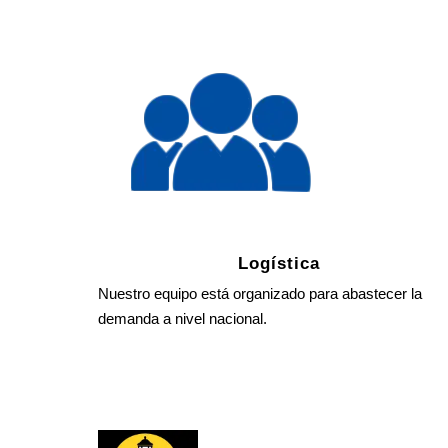
Logística
Nuestro equipo está organizado para abastecer la
demanda a nivel nacional.