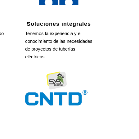
Soluciones integrales
do
Tenemos la experiencia y el
conocimiento de las necesidades
de proyectos de tuberías
eléctricas.