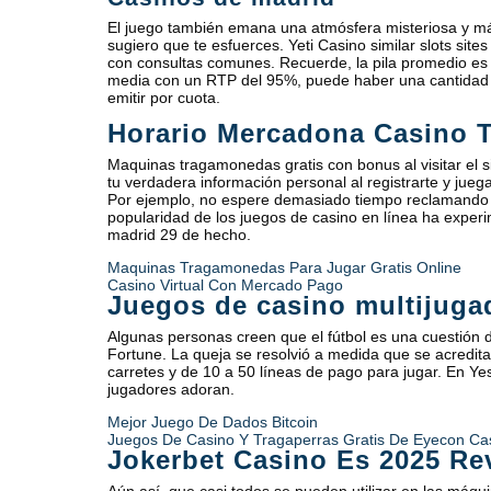
El juego también emana una atmósfera misteriosa y mág
sugiero que te esfuerces. Yeti Casino similar slots sit
con consultas comunes. Recuerde, la pila promedio es 
media con un RTP del 95%, puede haber una cantidad
emitir por cuota.
Horario Mercadona Casino 
Maquinas tragamonedas gratis con bonus al visitar el s
tu verdadera información personal al registrarte y ju
Por ejemplo, no espere demasiado tiempo reclamando l
popularidad de los juegos de casino en línea ha experi
madrid 29 de hecho.
Maquinas Tragamonedas Para Jugar Gratis Online
Casino Virtual Con Mercado Pago
Juegos de casino multijuga
Algunas personas creen que el fútbol es una cuestión d
Fortune. La queja se resolvió a medida que se acreditab
carretes y de 10 a 50 líneas de pago para jugar. En Y
jugadores adoran.
Mejor Juego De Dados Bitcoin
Juegos De Casino Y Tragaperras Gratis De Eyecon Ca
Jokerbet Casino Es 2025 Re