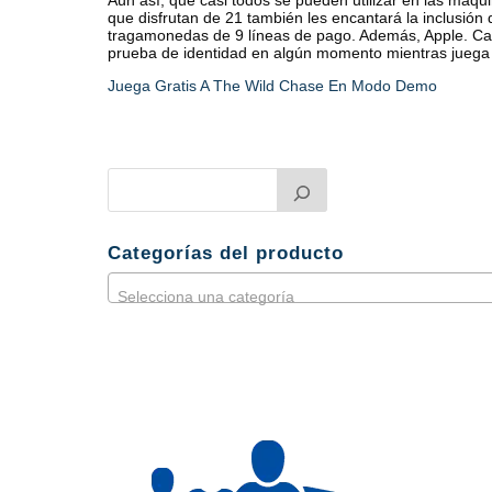
Aún así, que casi todos se pueden utilizar en las máqu
que disfrutan de 21 también les encantará la inclusión
tragamonedas de 9 líneas de pago. Además, Apple. Casi
prueba de identidad en algún momento mientras juega 
Juega Gratis A The Wild Chase En Modo Demo
Categorías del producto
Selecciona una categoría