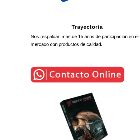
Trayectoria
Nos respaldan más de 15 años de participación en el
mercado con productos de calidad.