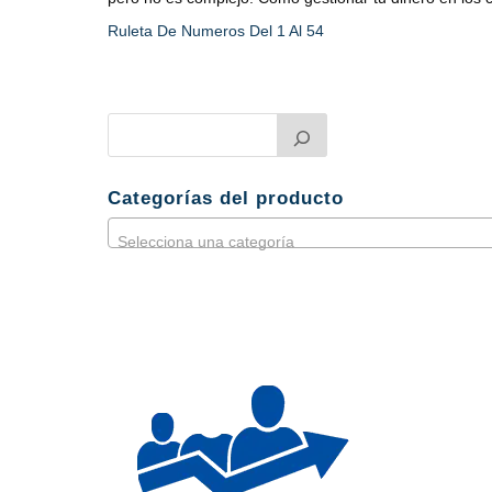
Ruleta De Numeros Del 1 Al 54
Categorías del producto
Selecciona una categoría