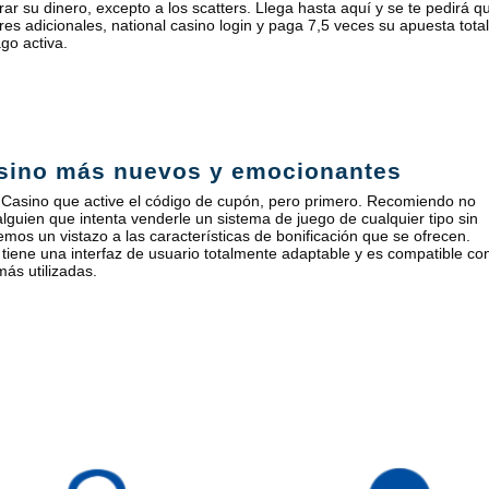
ar su dinero, excepto a los scatters. Llega hasta aquí y se te pedirá q
res adicionales, national casino login y paga 7,5 veces su apuesta total
go activa.
asino más nuevos y emocionantes
 Casino que active el código de cupón, pero primero. Recomiendo no
lguien que intenta venderle un sistema de juego de cualquier tipo sin
mos un vistazo a las características de bonificación que se ofrecen.
tiene una interfaz de usuario totalmente adaptable y es compatible co
ás utilizadas.