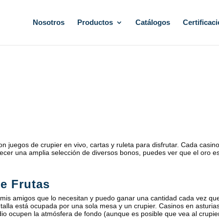
Nosotros
Productos
Catálogos
Certificac
s
s
 juegos de crupier en vivo, cartas y ruleta para disfrutar. Cada casin
cer una amplia selección de diversos bonos, puedes ver que el oro e
e Frutas
 mis amigos que lo necesitan y puedo ganar una cantidad cada vez qu
ntalla está ocupada por una sola mesa y un crupier. Casinos en asturia
dio ocupen la atmósfera de fondo (aunque es posible que vea al crupie