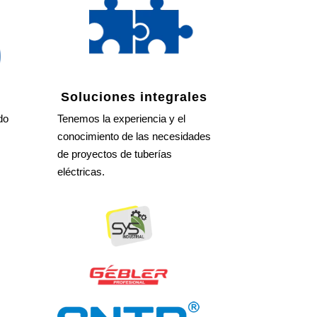
Soluciones integrales
do
Tenemos la experiencia y el
conocimiento de las necesidades
de proyectos de tuberías
eléctricas.