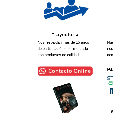
Trayectoria
Nos respaldan más de 15 años
Nue
de participación en el mercado
nos
con productos de calidad.
dem
Pa