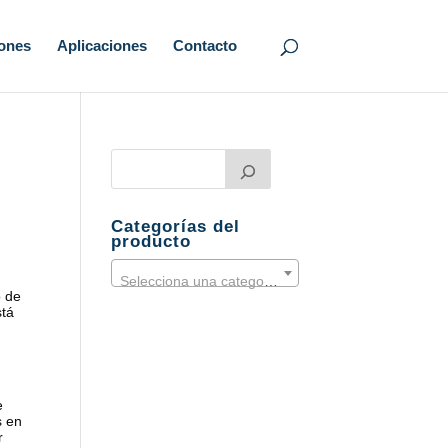
iones
Aplicaciones
Contacto
Categorías del
producto
Selecciona una categoría
o de
stá
e
s en
r