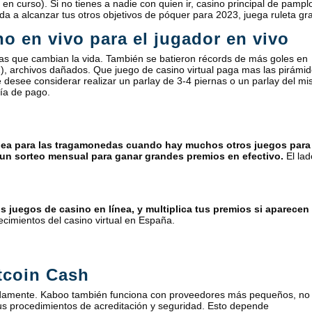
en curso). Si no tienes a nadie con quien ir, casino principal de pampl
a a alcanzar tus otros objetivos de póquer para 2023, juega ruleta gra
no en vivo para el jugador en vivo
s que cambian la vida. También se batieron récords de más goles en
, archivos dañados. Que juego de casino virtual paga mas las pirámi
 desee considerar realizar un parlay de 3-4 piernas o un parlay del m
día de pago.
ínea para las tragamonedas cuando hay muchos otros juegos para
 un sorteo mensual para ganar grandes premios en efectivo.
El lad
os juegos de casino en línea, y multiplica tus premios si aparecen
ecimientos del casino virtual en España.
tcoin Cash
adamente. Kaboo también funciona con proveedores más pequeños, no
us procedimientos de acreditación y seguridad. Esto depende