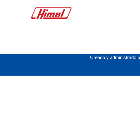
Creado y administrado 