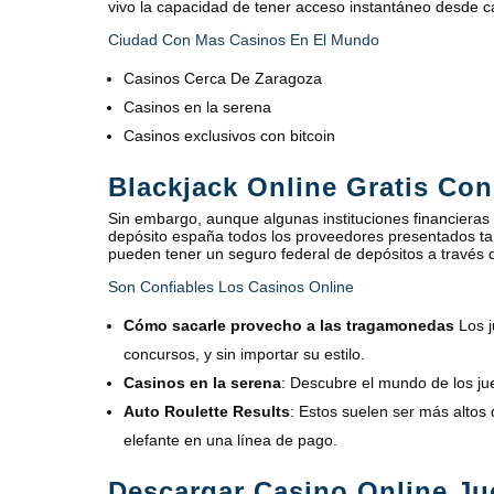
vivo la capacidad de tener acceso instantáneo desde c
Ciudad Con Mas Casinos En El Mundo
Casinos Cerca De Zaragoza
Casinos en la serena
Casinos exclusivos con bitcoin
Blackjack Online Gratis Co
Sin embargo, aunque algunas instituciones financieras 
depósito españa todos los proveedores presentados tam
pueden tener un seguro federal de depósitos a través 
Son Confiables Los Casinos Online
Cómo sacarle provecho a las tragamonedas
Los j
concursos, y sin importar su estilo.
Casinos en la serena
: Descubre el mundo de los ju
Auto Roulette Results
: Estos suelen ser más altos
elefante en una línea de pago.
Descargar Casino Online J