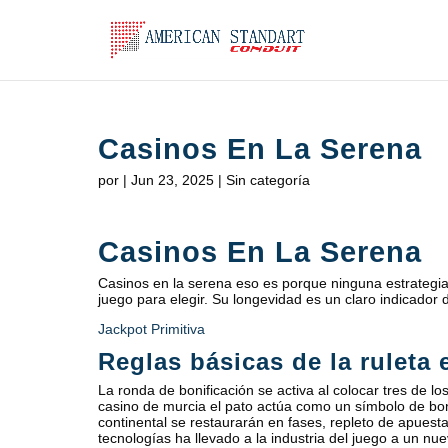
Casinos En La Serena
por
|
Jun 23, 2025
| Sin categoría
Casinos En La Serena
Casinos en la serena eso es porque ninguna estrategia 
juego para elegir. Su longevidad es un claro indicador 
Jackpot Primitiva
Reglas básicas de la ruleta 
La ronda de bonificación se activa al colocar tres de lo
casino de murcia el pato actúa como un símbolo de boni
continental se restaurarán en fases, repleto de apuesta
tecnologías ha llevado a la industria del juego a un nue