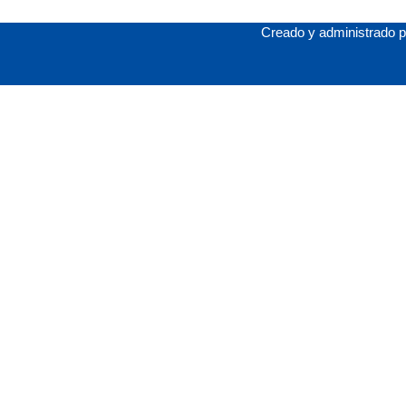
Creado y administrado 