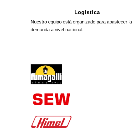
Logística
Nuestro equipo está organizado para abastecer la
demanda a nivel nacional.