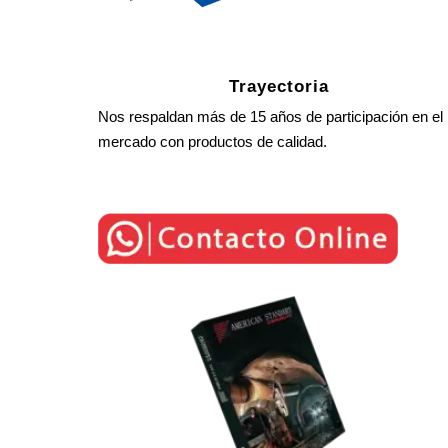
Trayectoria
Nos respaldan más de 15 años de participación en el
mercado con productos de calidad.