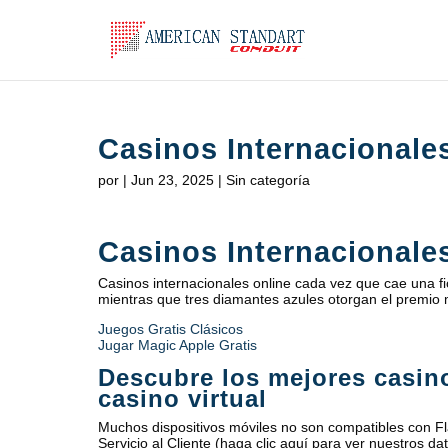
Casinos Internacionale
por
|
Jun 23, 2025
| Sin categoría
Casinos Internacionale
Casinos internacionales online cada vez que cae una f
mientras que tres diamantes azules otorgan el premio
Juegos Gratis Clásicos
Jugar Magic Apple Gratis
Descubre los mejores casin
casino virtual
Muchos dispositivos móviles no son compatibles con F
Servicio al Cliente (haga clic aquí para ver nuestros d