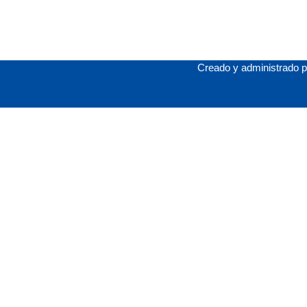
Creado y administrado 