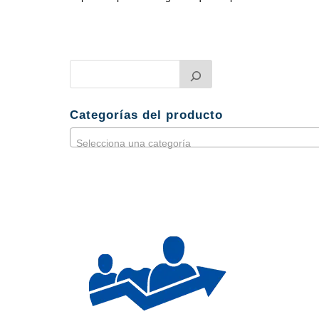
Categorías del producto
Selecciona una categoría