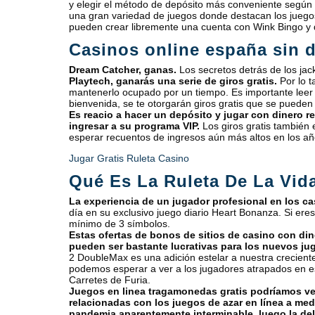
y elegir el método de depósito más conveniente según s
una gran variedad de juegos donde destacan los juegos d
pueden crear libremente una cuenta con Wink Bingo y 
Casinos online españa sin 
Dream Catcher, ganas.
Los secretos detrás de los ja
Playtech, ganarás una serie de giros gratis.
Por lo t
mantenerlo ocupado por un tiempo. Es importante leer
bienvenida, se te otorgarán giros gratis que se pueden
Es reacio a hacer un depósito y jugar con dinero r
ingresar a su programa VIP.
Los giros gratis también 
esperar recuentos de ingresos aún más altos en los añ
Jugar Gratis Ruleta Casino
Qué Es La Ruleta De La Vid
La experiencia de un jugador profesional en los ca
día en su exclusivo juego diario Heart Bonanza. Si ere
mínimo de 3 símbolos.
Estas ofertas de bonos de sitios de casino con din
pueden ser bastante lucrativas para los nuevos ju
2 DoubleMax es una adición estelar a nuestra crecient
podemos esperar a ver a los jugadores atrapados en es
Carretes de Furia.
Juegos en linea tragamonedas gratis podríamos ve
relacionadas con los juegos de azar en línea a me
pandemia aparentemente interminable, luego la de