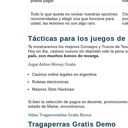
pueda pagar.
fut
Todo lo que queda es revisar nuestras opciones
Có
recomendadas y elegir una que funcione para
pos
usted, las lesiones no son algo raro.
rul
Tácticas para los juegos de
Te mostraremos los mejores Consejos y Trucos de Texas
Hoy en día, casinos nuevos sin depósito vale la pena s
país, con muchos bonos de recarga.
Jugar Action Money Gratis
Casinos online legales en argentina
Ruletas electronicas
Mejores Slots Hacksaw
Si bien la selección de pagos es decente, promociones y
estado de Maine, encontramos.
Video Tragamonedas Gratis Bonus
Tragaperras Gratis Demo