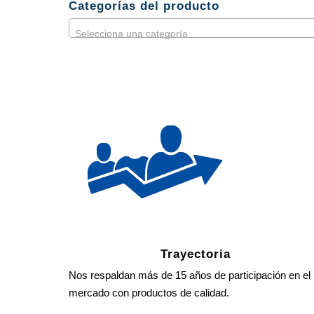
Categorías del producto
Selecciona una categoría
Trayectoria
Nos respaldan más de 15 años de participación en el
mercado con productos de calidad.