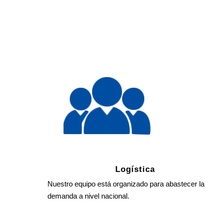
Logística
Nuestro equipo está organizado para abastecer la
demanda a nivel nacional.