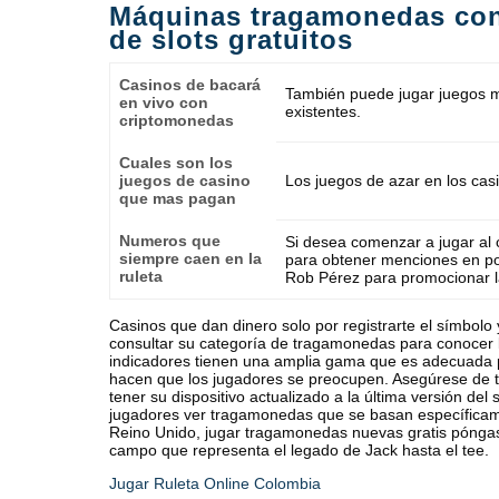
Máquinas tragamonedas con 
de slots gratuitos
Casinos de bacará
También puede jugar juegos m
en vivo con
existentes.
criptomonedas
Cuales son los
juegos de casino
Los juegos de azar en los casi
que mas pagan
Numeros que
Si desea comenzar a jugar al 
siempre caen en la
para obtener menciones en po
ruleta
Rob Pérez para promocionar 
Casinos que dan dinero solo por registrarte el símbol
consultar su categoría de tragamonedas para conocer
indicadores tienen una amplia gama que es adecuada pa
hacen que los jugadores se preocupen. Asegúrese de te
tener su dispositivo actualizado a la última versión de
jugadores ver tragamonedas que se basan específicament
Reino Unido, jugar tragamonedas nuevas gratis póngas
campo que representa el legado de Jack hasta el tee.
Jugar Ruleta Online Colombia