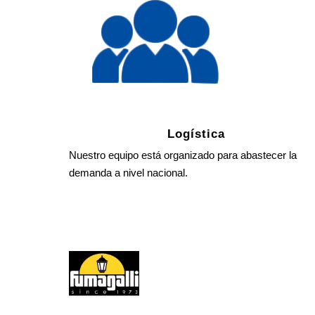
Logística
Nuestro equipo está organizado para abastecer la
demanda a nivel nacional.