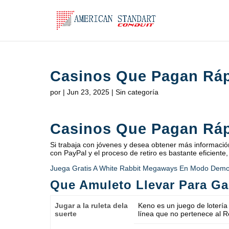
Casinos Que Pagan Rá
por
|
Jun 23, 2025
| Sin categoría
Casinos Que Pagan Rá
Si trabaja con jóvenes y desea obtener más informació
con PayPal y el proceso de retiro es bastante eficiente
Juega Gratis A White Rabbit Megaways En Modo Dem
Que Amuleto Llevar Para Ga
Jugar a la ruleta dela
Keno es un juego de lotería
suerte
línea que no pertenece al R