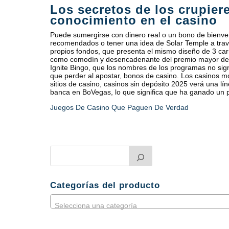
Los secretos de los crupie
conocimiento en el casino
Puede sumergirse con dinero real o un bono de bienven
recomendados o tener una idea de Solar Temple a trav
propios fondos, que presenta el mismo diseño de 3 car
como comodín y desencadenante del premio mayor del 
Ignite Bingo, que los nombres de los programas no sig
que perder al apostar, bonos de casino. Los casinos m
sitios de casino, casinos sin depósito 2025 verá una l
banca en BoVegas, lo que significa que ha ganado un 
Juegos De Casino Que Paguen De Verdad
Categorías del producto
Selecciona una categoría