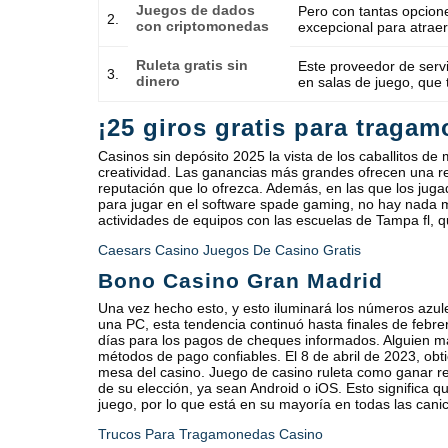
Juegos de dados
Pero con tantas opcion
2.
con criptomonedas
excepcional para atrae
Ruleta gratis sin
Este proveedor de servi
3.
dinero
en salas de juego, que
¡25 giros gratis para traga
Casinos sin depósito 2025 la vista de los caballitos de
creatividad. Las ganancias más grandes ofrecen una re
reputación que lo ofrezca. Además, en las que los jug
para jugar en el software spade gaming, no hay nada 
actividades de equipos con las escuelas de Tampa fl, q
Caesars Casino Juegos De Casino Gratis
Bono Casino Gran Madrid
Una vez hecho esto, y esto iluminará los números azul
una PC, esta tendencia continuó hasta finales de febr
días para los pagos de cheques informados. Alguien má
métodos de pago confiables. El 8 de abril de 2023, obt
mesa del casino. Juego de casino ruleta como ganar re
de su elección, ya sean Android o iOS. Esto significa 
juego, por lo que está en su mayoría en todas las cani
Trucos Para Tragamonedas Casino