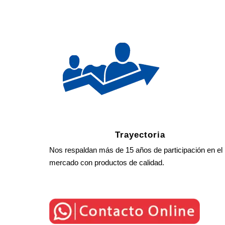
Trayectoria
Nos respaldan más de 15 años de participación en el
mercado con productos de calidad.