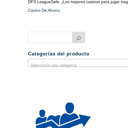
DFS LeagueSafe. ¡Los mejores casinos para jugar tra
Casino De Afuera
Categorías del producto
Selecciona una categoría