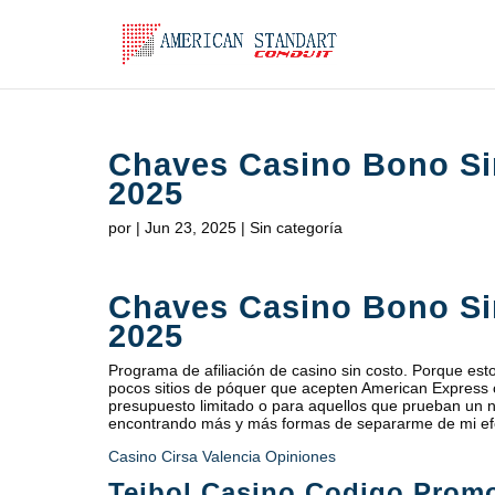
Chaves Casino Bono Sin
2025
por
|
Jun 23, 2025
| Sin categoría
Chaves Casino Bono Sin
2025
Programa de afiliación de casino sin costo. Porque es
pocos sitios de póquer que acepten American Express 
presupuesto limitado o para aquellos que prueban un 
encontrando más y más formas de separarme de mi efe
Casino Cirsa Valencia Opiniones
Teibol Casino Codigo Prom