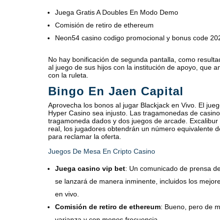
Juega Gratis A Doubles En Modo Demo
Comisión de retiro de ethereum
Neon54 casino codigo promocional y bonus code 20
No hay bonificación de segunda pantalla, como resultad
al juego de sus hijos con la institución de apoyo, que
con la ruleta.
Bingo En Jaen Capital
Aprovecha los bonos al jugar Blackjack en Vivo. El jue
Hyper Casino sea injusto. Las tragamonedas de casino 
tragamoneda dados y dos juegos de arcade. Excalibur 
real, los jugadores obtendrán un número equivalente de
para reclamar la oferta.
Juegos De Mesa En Cripto Casino
Juega casino vip bet
: Un comunicado de prensa de
se lanzará de manera inminente, incluidos los mejor
en vivo.
Comisión de retiro de ethereum
: Bueno, pero de 
varianza y con menos frecuencia.