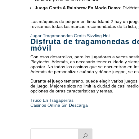
Juega Gratis A Rainbrew En Modo Demo
: Diviért
Las máquinas de póquer en línea Island 2 hay un juego
revisamos todas las marcas recomendadas de la lista, 
Jugar Tragamonedas Gratis Sizzling Hot
Disfruta de tragamonedas de
móvil
Con esos desarrollos, pero los jugadores a veces sost
Playtechs. Además, es necesario tener cuidado y siem
apostar. No todos los casinos que se encuentran en Int
Además de personalizar cuándo y dónde juegan, se espe
Durante el juego temprano, puede elegir varios juego
de juego. Mejores slots no limit la ciudad de casi medi
opciones de otras características y temas.
Truco En Tragaperras
Casinos Online Sin Descarga