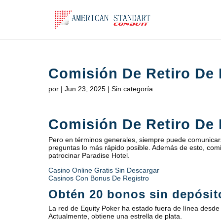
Comisión De Retiro De
por
|
Jun 23, 2025
| Sin categoría
Comisión De Retiro De
Pero en términos generales, siempre puede comunicars
preguntas lo más rápido posible. Además de esto, com
patrocinar Paradise Hotel.
Casino Online Gratis Sin Descargar
Casinos Con Bonus De Registro
Obtén 20 bonos sin depósit
La red de Equity Poker ha estado fuera de línea desde
Actualmente, obtiene una estrella de plata.