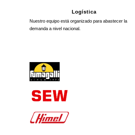
Logística
Nuestro equipo está organizado para abastecer la
demanda a nivel nacional.