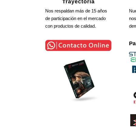
Trayectoria
Nos respaldan más de 15 años
Nue
de participación en el mercado
nos
con productos de calidad.
dem
Pa