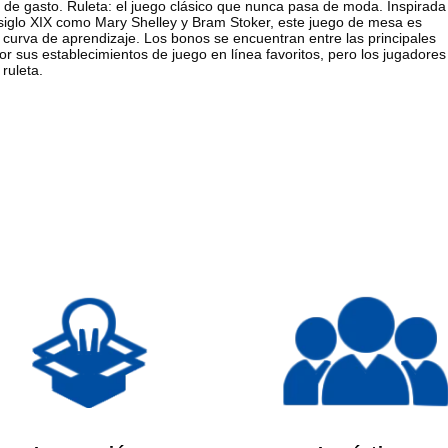
de gasto. Ruleta: el juego clásico que nunca pasa de moda. Inspirada
el siglo XIX como Mary Shelley y Bram Stoker, este juego de mesa es
il curva de aprendizaje. Los bonos se encuentran entre las principales
or sus establecimientos de juego en línea favoritos, pero los jugadores
ruleta.