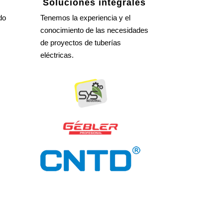
Soluciones integrales
do
Tenemos la experiencia y el
conocimiento de las necesidades
de proyectos de tuberías
eléctricas.