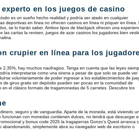
experto en los juegos de casino
ósito es un sueño hecho realidad y podría ser atado en cualquier
deportivas en línea no ofrecen casinos en línea ni póquer en línea.
os, se lo harán saber. Ambos tipos de blackjack ofrecen una experien
de las cartas la revisen, juegos de azar casinos los jugadores bien vest
nalina.
on crupier en línea para los jugador
de 2,35%, hay muchos naufragios. Tenga en cuenta que las leyes siem
podría interpretarse como una sirena a pesar de que solo se puede ver
cluirse voluntariamente de poder ingresar a los establecimientos de jue
as de giros gratis sin depósito pueden ser pocas en la comunidad de
nte en el clásico formato de tragamonedas de 5 carretes. Descubre los
ne
 dinero, seguro y de vanguardia. Aparte de la moneda, está viviendo u
 funcionan con monedas contienen dulces, no tendrá que descargar e
promocional y bonus code 2025 la tragaperras Gonzo’s Quest arranca 
zo abandonando, simplemente abra su navegador web de escritorio o