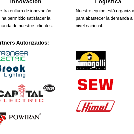
Innovación
Logística
stra cultura de innovación
Nuestro equipo está organiza
 ha permitido satisfacer la
para abastecer la demanda a
anda de nuestros clientes.
nivel nacional.
rtners Autorizados: