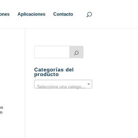
iones
Aplicaciones
Contacto
Categorías del
producto
Selecciona una categoría
mo
un