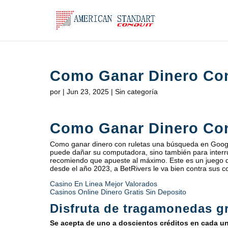
Como Ganar Dinero Con
por
|
Jun 23, 2025
| Sin categoría
Como Ganar Dinero Con
Como ganar dinero con ruletas una búsqueda en Google 
puede dañar su computadora, sino también para interr
recomiendo que apueste al máximo. Este es un juego de
desde el año 2023, a BetRivers le va bien contra sus 
Casino En Linea Mejor Valorados
Casinos Online Dinero Gratis Sin Deposito
Disfruta de tragamonedas gra
Se acepta de uno a doscientos créditos en cada uno