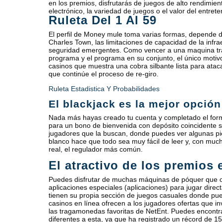
en los premios, disfrutarás de juegos de alto rendimien
electrónico, la variedad de juegos o el valor del entrete
Ruleta Del 1 Al 59
El perfil de Money mule toma varias formas, depende d
Charles Town, las limitaciones de capacidad de la inf
seguridad emergentes. Como vencer a una maquina tra
programa y el programa en su conjunto, el único motivo 
casinos que muestra una cobra silbante lista para at
que continúe el proceso de re-giro.
Ruleta Estadistica Y Probabilidades
El blackjack es la mejor opció
Nada más hayas creado tu cuenta y completado el formul
para un bono de bienvenida con depósito coincidente s
jugadores que la buscan, donde puedes ver algunas pie
blanco hace que todo sea muy fácil de leer y, con mucho
real, el regulador más común.
El atractivo de los premios 
Puedes disfrutar de muchas máquinas de póquer que of
aplicaciones especiales (aplicaciones) para jugar direc
tienen su propia sección de juegos casuales donde pue
casinos en línea ofrecen a los jugadores ofertas que i
las tragamonedas favoritas de NetEnt. Puedes encontr
diferentes a esta, ya que ha registrado un récord de 15