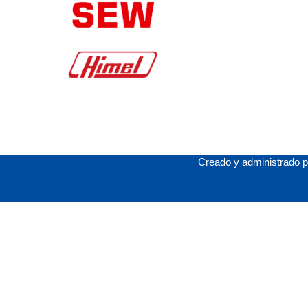
Creado y administrado 