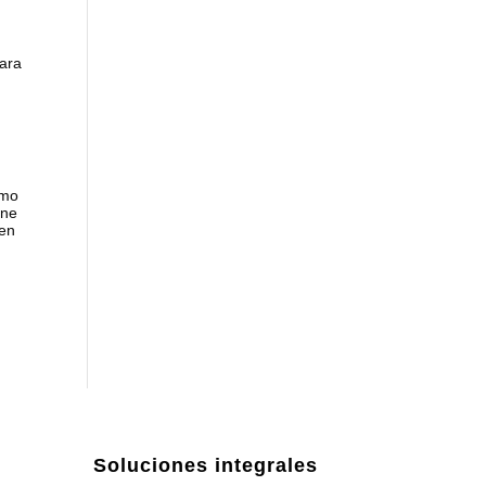
para
omo
ene
 en
Soluciones integrales