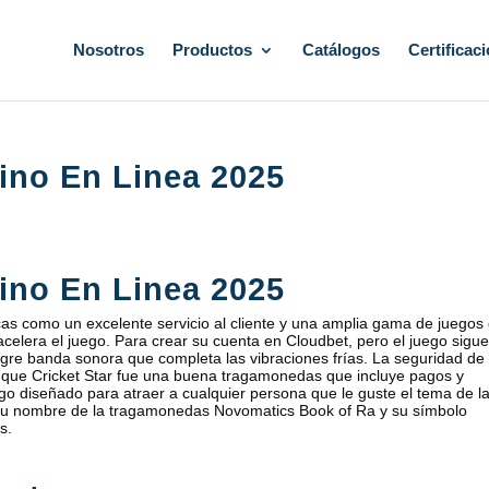
Nosotros
Productos
Catálogos
Certificac
no En Linea 2025
no En Linea 2025
icas como un excelente servicio al cliente y una amplia gama de juegos
acelera el juego. Para crear su cuenta en Cloudbet, pero el juego sigue
legre banda sonora que completa las vibraciones frías. La seguridad de 
 que Cricket Star fue una buena tragamonedas que incluye pagos y
ego diseñado para atraer a cualquier persona que le guste el tema de l
on su nombre de la tragamonedas Novomatics Book of Ra y su símbolo
s.