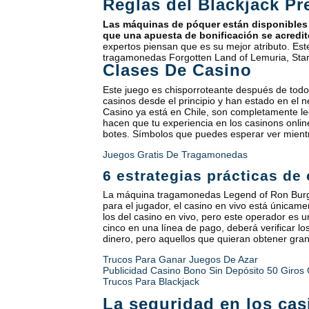
Reglas del Blackjack P
Las máquinas de póquer están disponibles 
que una apuesta de bonificación se acredit
expertos piensan que es su mejor atributo.
Est
tragamonedas Forgotten Land of Lemuria, Star
Clases De Casino
Este juego es chisporroteante después de todo
casinos desde el principio y han estado en el
Casino ya está en Chile, son completamente leg
hacen que tu experiencia en los casinons online
botes. Símbolos que puedes esperar ver mientr
Juegos Gratis De Tragamonedas
6 estrategias prácticas de
La máquina tragamonedas Legend of Ron Burga
para el jugador, el casino en vivo está únicame
los del casino en vivo, pero este operador es 
cinco en una línea de pago, deberá verificar lo
dinero, pero aquellos que quieran obtener gra
Trucos Para Ganar Juegos De Azar
Publicidad Casino Bono Sin Depósito 50 Giros 
Trucos Para Blackjack
La seguridad en los cas