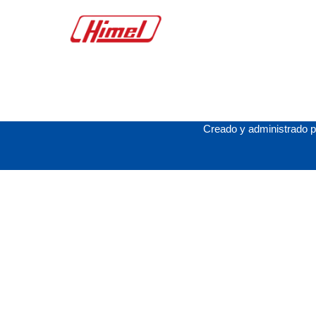
Creado y administrado 