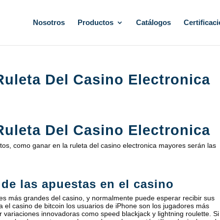
Nosotros
Productos
Catálogos
Certificac
uleta Del Casino Electronica
uleta Del Casino Electronica
ntos, como ganar en la ruleta del casino electronica mayores serán las
de las apuestas en el casino
tes más grandes del casino, y normalmente puede esperar recibir sus
 el casino de bitcoin los usuarios de iPhone son los jugadores más
 variaciones innovadoras como speed blackjack y lightning roulette. Si