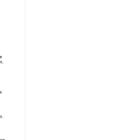
o
ue
s,
s
o.
con