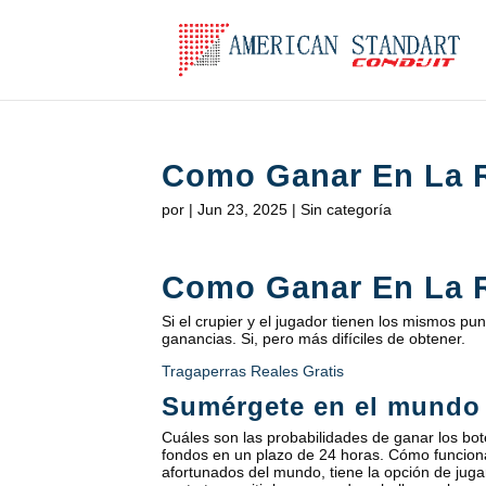
Como Ganar En La R
por
|
Jun 23, 2025
| Sin categoría
Como Ganar En La R
Si el crupier y el jugador tienen los mismos pu
ganancias. Si, pero más difíciles de obtener.
Tragaperras Reales Gratis
Sumérgete en el mundo 
Cuáles son las probabilidades de ganar los bo
fondos en un plazo de 24 horas. Cómo funciona
afortunados del mundo, tiene la opción de jugar