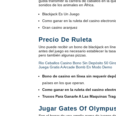
gusta transmitir la carrera de caballos en la q
sonidos de los animales en África.
Blackjack Es Un Juego
Como ganar en la ruleta del casino electroni
Gran casino aranjuez
Precio De Ruleta
Uno puede recibir un bono de blackjack en línea
antes del juego es necesario establecer la tas
pero también algunas pizzas.
Rio Ceballos Casino Bono Sin Depósito 50 Giro
Juega Gratis A Arcade Bomb En Modo Demo
Bono de casino en línea sin requerir dep
países en los que operan.
Como ganar en la ruleta del casino electr
Trucos Para Ganarle A Las Maquinas Tr
Jugar Gates Of Olympus
Son el hogar de una amplia gama de juegos de 