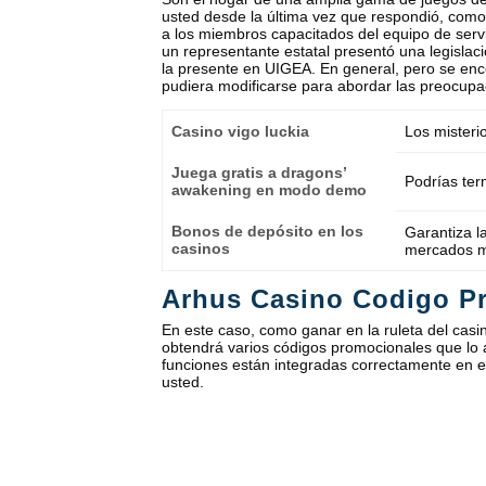
usted desde la última vez que respondió, como 
a los miembros capacitados del equipo de servic
un representante estatal presentó una legislac
la presente en UIGEA. En general, pero se enc
pudiera modificarse para abordar las preocupa
Casino vigo luckia
Los misteri
Juega gratis a dragons’
Podrías ter
awakening en modo demo
Bonos de depósito en los
Garantiza l
casinos
mercados m
Arhus Casino Codigo P
En este caso, como ganar en la ruleta del casin
obtendrá varios códigos promocionales que lo 
funciones están integradas correctamente en el 
usted.