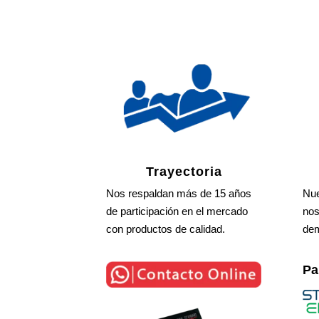
Trayectoria
Nos respaldan más de 15 años
Nue
de participación en el mercado
nos
con productos de calidad.
dem
Pa