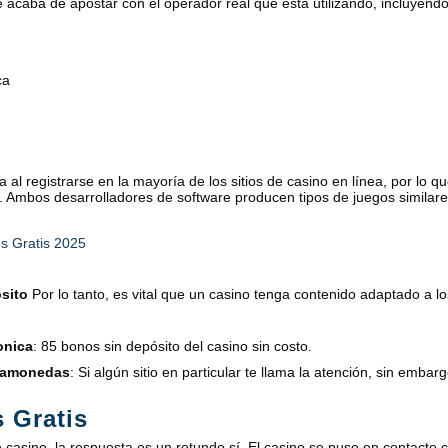
ue acaba de apostar con el operador real que está utilizando, incluyend
ca
 al registrarse en la mayoría de los sitios de casino en línea, por lo q
a. Ambos desarrolladores de software producen tipos de juegos similare
s Gratis 2025
ósito
Por lo tanto, es vital que un casino tenga contenido adaptado a lo
onica
: 85 bonos sin depósito del casino sin costo.
agamonedas
: Si algún sitio en particular te llama la atención, sin embarg
 Gratis
casino, la respuesta es un rotundo sí. El casino se puso en contacto 