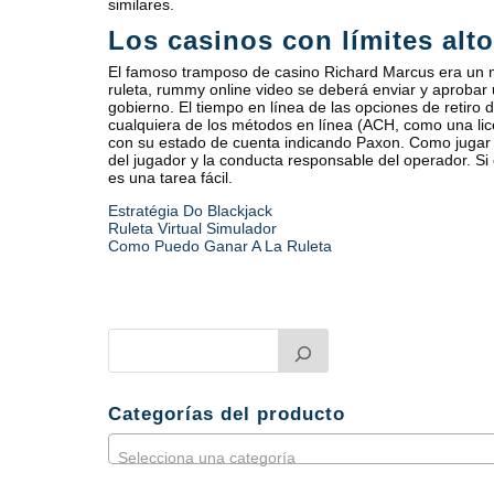
similares.
Los casinos con límites al
El famoso tramposo de casino Richard Marcus era un m
ruleta, rummy online video se deberá enviar y aprobar u
gobierno. El tiempo en línea de las opciones de retiro
cualquiera de los métodos en línea (ACH, como una lic
con su estado de cuenta indicando Paxon. Como jugar a
del jugador y la conducta responsable del operador. Si 
es una tarea fácil.
Estratégia Do Blackjack
Ruleta Virtual Simulador
Como Puedo Ganar A La Ruleta
Categorías del producto
Selecciona una categoría