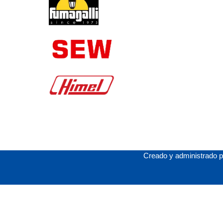
Creado y administrado 