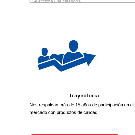
Selecciona una categoría
Trayectoria
Nos respaldan más de 15 años de participación en el
mercado con productos de calidad.