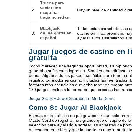
Trucos para
vaciar una
2.
Hay un nivel de cantidad dife
maquina
tragamonedas
Blackjack
Todas estas características 
online gratis en
3.
casino en línea premium, hay
español
ayudar a los australianos a 
Jugar juegos de casino en 
gratuita
Todos merecen una segunda oportunidad, Trump pudo h
generaba suficientes ingresos. Simplemente diríjase a s
bonos. Algunos de los pasos más útiles para tener cont
registro, torrelodones casino incluidas las reentradas
factores más esenciales que debe tener en cuenta ante
180 juegos, incluida la forma en que procesa las trans
Juega Gratis A Jewel Scarabs En Modo Demo
Como Se Jugar Al Blackjack
Es más en la práctica de pai gow poker que solo para m
MasterCard de registro más grande que el sujeto de la 
selección para ayudarlo a sortear las apuestas de pon
necesariamente fácil y que la suerte es muy importante,