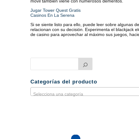
móvil también viene con numerosos deméritos.
Jugar Tower Quest Gratis
Casinos En La Serena
Si se siente listo para ello, puede leer sobre algunas 
relacionan con su decisión. Experimenta el blackjack 
de casino para aprovechar al máximo sus juegos, hacien
Categorías del producto
Selecciona una categoría