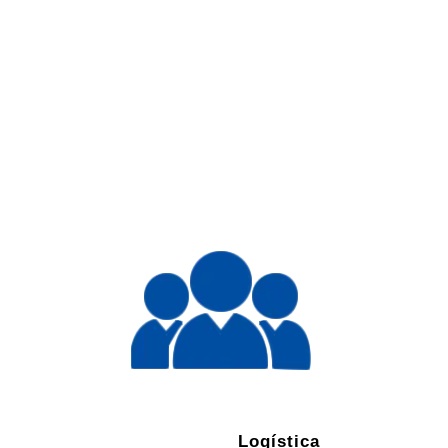
Logística