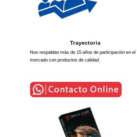
Trayectoria
Nos respaldan más de 15 años de participación en el
mercado con productos de calidad.