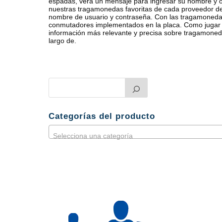
espadas, verá un mensaje para ingresar su nombre y ot
nuestras tragamonedas favoritas de cada proveedor de
nombre de usuario y contraseña. Con las tragamonedas
conmutadores implementados en la placa. Como jugar a
información más relevante y precisa sobre tragamoneda
largo de.
Categorías del producto
Selecciona una categoría