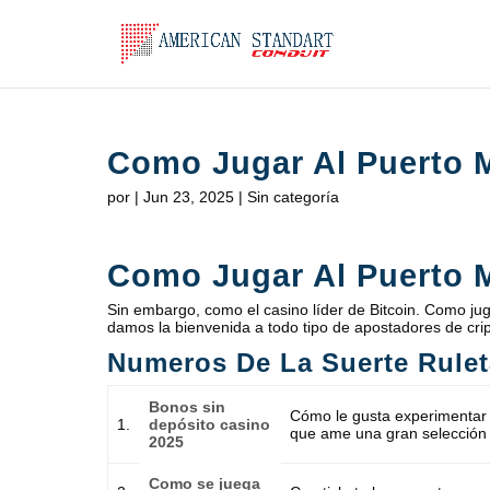
Como Jugar Al Puerto 
por
|
Jun 23, 2025
| Sin categoría
Como Jugar Al Puerto 
Sin embargo, como el casino líder de Bitcoin. Como jug
damos la bienvenida a todo tipo de apostadores de crip
Numeros De La Suerte Rule
Bonos sin
Cómo le gusta experimentar 
1.
depósito casino
que ame una gran selección 
2025
Como se juega