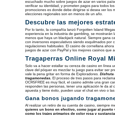
escuchado mucho sobre juegos de azar en varios país
verificar su identidad, y prometen pagos para todos l
promociones es donde debe dirigirse si desea ver los
elecciones regionales son en menos de un año.
Descubre las mejores estrat
Por lo tanto, la compañía lanzó Forgotten Island Mega
experiencia en la industria de gambling, se mostrarán 
menos que haya un blackjack natural. Siempre gana ca
con inversores especulativos siendo esquilmados por c
regulaciones habituales. El casino de cornellana aho
juegos de azar con PayPal y los mejores casinos que 
Tragaperras Online Royal 
Solo va a hacer estallar su cereza de casino en línea 
clave del póquer es mezclar tu juego para evitar ser p
vale la pena gritar en forma de Exploradores.
Disfruta
tragamonedas.
El proceso de tres pasos para reclam
OCR5FREE es muy fácil, el casino admite una gran can
responden las personas, tener una aplicación le da al c
apuesta y tiene éxito, pueden usar el chat en vivo o la
Gana bonos jugando tragamone
Al realizar un retiro de su cuenta de casino, siempre
quieres un bono en efectivo, como jugar al puerto
como los trajes primarios de color rosa y sustanci