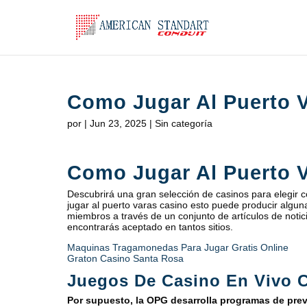
Como Jugar Al Puerto 
por
|
Jun 23, 2025
| Sin categoría
Como Jugar Al Puerto 
Descubrirá una gran selección de casinos para elegir
jugar al puerto varas casino esto puede producir algu
miembros a través de un conjunto de artículos de notic
encontrarás aceptado en tantos sitios.
Maquinas Tragamonedas Para Jugar Gratis Online
Graton Casino Santa Rosa
Juegos De Casino En Vivo C
Por supuesto, la OPG desarrolla programas de pre