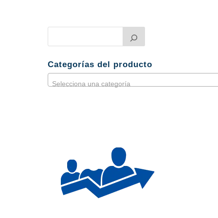
Categorías del producto
Selecciona una categoría