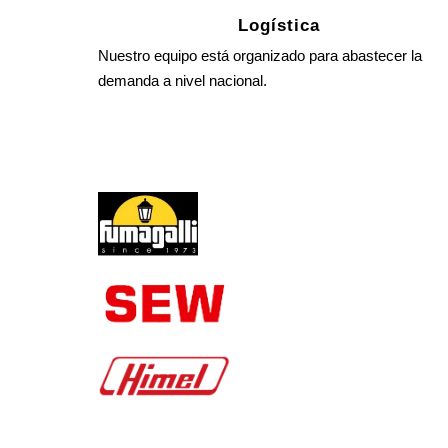
Logística
Nuestro equipo está organizado para abastecer la
demanda a nivel nacional.