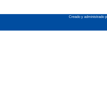
Creado y administrado 