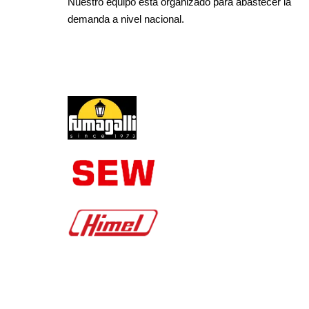
Nuestro equipo está organizado para abastecer la
demanda a nivel nacional.