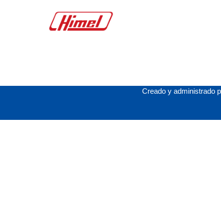
Creado y administrado 