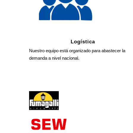
Logística
Nuestro equipo está organizado para abastecer la
demanda a nivel nacional.