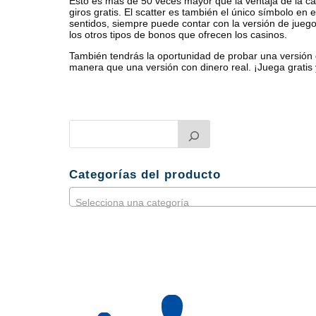
Esto es más de 50 veces mayor que la ventaja de la ca
giros gratis. El scatter es también el único símbolo
sentidos, siempre puede contar con la versión de jueg
los otros tipos de bonos que ofrecen los casinos.
También tendrás la oportunidad de probar una versión 
manera que una versión con dinero real. ¡Juega gratis 
Categorías del producto
Selecciona una categoría