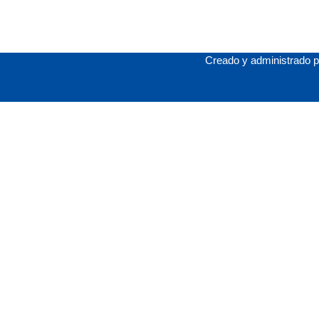
Creado y administrado 