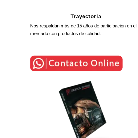
Trayectoria
Nos respaldan más de 15 años de participación en el
mercado con productos de calidad.