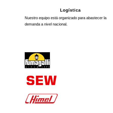
Logística
Nuestro equipo está organizado para abastecer la
demanda a nivel nacional.