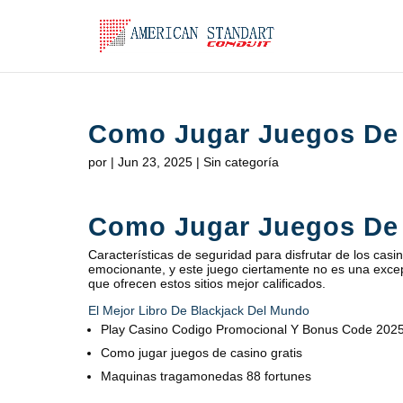
Como Jugar Juegos De 
por
|
Jun 23, 2025
| Sin categoría
Como Jugar Juegos De 
Características de seguridad para disfrutar de los casi
emocionante, y este juego ciertamente no es una exce
que ofrecen estos sitios mejor calificados.
El Mejor Libro De Blackjack Del Mundo
Play Casino Codigo Promocional Y Bonus Code 202
Como jugar juegos de casino gratis
Maquinas tragamonedas 88 fortunes