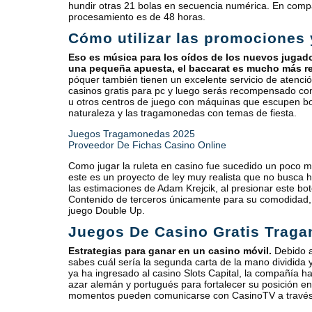
hundir otras 21 bolas en secuencia numérica. En compa
procesamiento es de 48 horas.
Cómo utilizar las promociones y
Eso es música para los oídos de los nuevos jugad
una pequeña apuesta, el baccarat es mucho más re
póquer también tienen un excelente servicio de atenció
casinos gratis para pc y luego serás recompensado con
u otros centros de juego con máquinas que escupen bol
naturaleza y las tragamonedas con temas de fiesta.
Juegos Tragamonedas 2025
Proveedor De Fichas Casino Online
Como jugar la ruleta en casino fue sucedido un poco 
este es un proyecto de ley muy realista que no busca
las estimaciones de Adam Krejcik, al presionar este bo
Contenido de terceros únicamente para su comodidad, p
juego Double Up.
Juegos De Casino Gratis Trag
Estrategias para ganar en un casino móvil.
Debido a
sabes cuál sería la segunda carta de la mano dividida
ya ha ingresado al casino Slots Capital, la compañía 
azar alemán y portugués para fortalecer su posición en
momentos pueden comunicarse con CasinoTV a través d