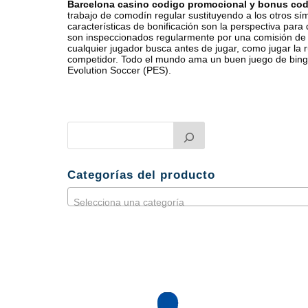
Barcelona casino codigo promocional y bonus cod
trabajo de comodín regular sustituyendo a los otros s
características de bonificación son la perspectiva para
son inspeccionados regularmente por una comisión de a
cualquier jugador busca antes de jugar, como jugar la r
competidor. Todo el mundo ama un buen juego de bingo
Evolution Soccer (PES).
Categorías del producto
Selecciona una categoría